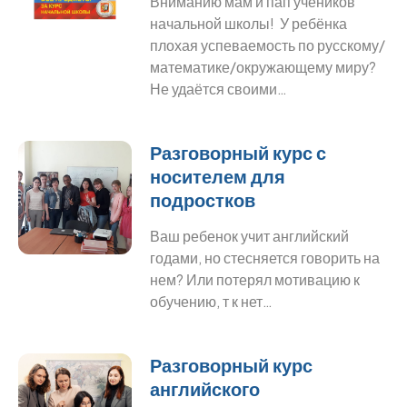
Вниманию мам и пап учеников
начальной школы! У ребёнка
плохая успеваемость по русскому/
математике/окружающему миру?
Не удаётся своими…
Разговорный курс с
носителем для
подростков
Ваш ребенок учит английский
годами, но стесняется говорить на
нем? Или потерял мотивацию к
обучению, т к нет…
Разговорный курс
английского